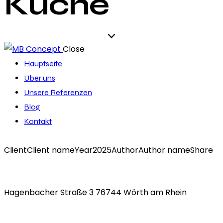
Küche
Close
Hauptseite
Über uns
Unsere Referenzen
Blog
Kontakt
Client
Client name
Year
2025
Author
Author name
Share
Hagenbacher Straße 3 76744 Wörth am Rhein